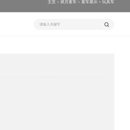
主页
>
祺月童车
>
童车展示
>
玩具车