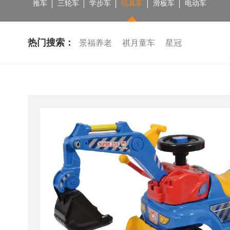
推车
三轮车
学步车
玩具车
滑板车
电动车
热门搜索：
景福养老
祺月童车
星冠