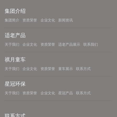
万元，拥有业内领先的焊接机器人、搬运机械人、
供料机械手、激…
集团介绍
集团简介
资质荣誉
企业文化
新闻资讯
适老产品
关于我们
企业文化
资质荣誉
适老产品展示
联系我们
祺月童车
关于我们
企业文化
资质荣誉
童车展示
联系方式
星冠环保
关于我们
资质荣誉
企业文化
星冠产品
联系方式
联系方式