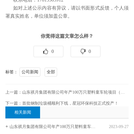
如对上述公示内容有异议，请以书面形式反馈，个人须
署真实姓名，单位须加盖公章。
你觉得这篇文章怎么样？
0
0
标签：
公司新闻
全部
上一篇：山东祺月集团有限公司年产100万只塑料童车轮项目（一期）竣工时间公示
下一篇：首批钢制垃圾桶顺利下线，星冠环保科技正式投产！
相关新闻
山东祺月集团有限公司年产100万只塑料童车轮项目（一期）验收公示
2023-09-27