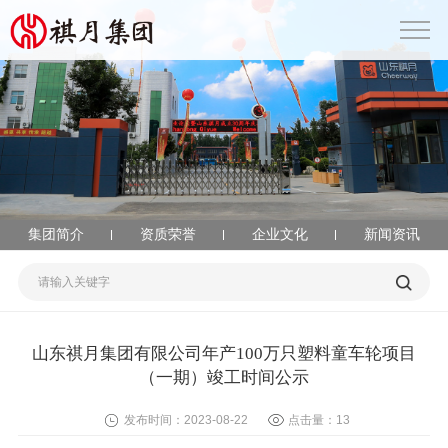
集团简介
资质荣誉
企业文化
新闻资讯
山东祺月集团有限公司年产100万只塑料童车轮项目
（一期）竣工时间公示
发布时间：2023-08-22
点击量：
13