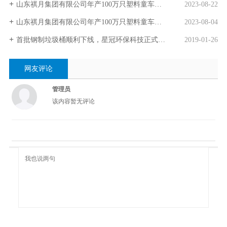
山东祺月集团有限公司年产100万只塑料童车轮项目（一期）竣工时间公示
2023-08-22
山东祺月集团有限公司年产100万只塑料童车轮项目（一期）竣工时间公示
2023-08-04
首批钢制垃圾桶顺利下线，星冠环保科技正式投产！
2019-01-26
网友评论
管理员
该内容暂无评论