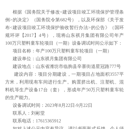
根据《国务院关于修改<建设项目竣工环境保护管理条
例>的决定》（国务院令第682号），以及环保部《关于发
布<建设项目竣工环境保护验收暂行办法>的公告》（国环
规环评【2017】4号），现将山东祺月集团有限公司年产
100万只塑料童车轮项目（一期）设备调试时间公示如下：
项目名称：年产100万只塑料童车轮项目（一期）
建设单位：山东祺月集团有限公司
建设地点：山东省潍坊市临朐县辛寨街道星冠路777号
建设内容：项目分期建设，一期项目占地面积3557平
方米，利用现有车间进行生产。购置挤出机、注塑机、混
料机等生产设备17台（套），形成年产50万只塑料童车轮
的生产能力。
设备调试时间：2023年8月22日-9月22日
联系人：刘彬堂
联系电话：17615365912
如对上述公示内容有异议，请以书面形式反馈，个人须